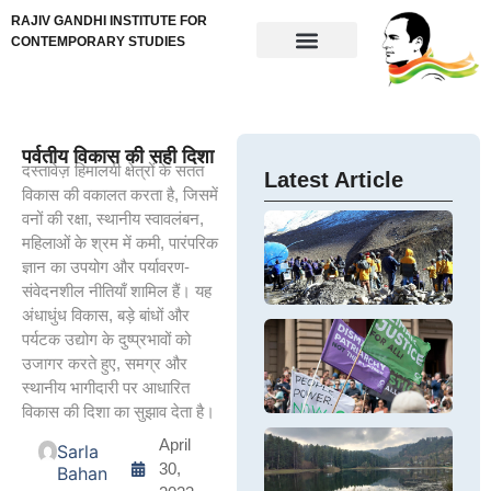
RAJIV GANDHI INSTITUTE FOR
CONTEMPORARY STUDIES
पर्वतीय विकास की सही दिशा
दस्तावेज़ हिमालयी क्षेत्रों के सतत
Latest Article
विकास की वकालत करता है, जिसमें
वनों की रक्षा, स्थानीय स्वावलंबन,
In
Fi
महिलाओं के श्रम में कमी, पारंपरिक
Th
Di
ज्ञान का उपयोग और पर्यावरण-
cr
M
Si
संवेदनशील नीतियाँ शामिल हैं। यह
Hi
Fi
अंधाधुंध विकास, बड़े बांधों और
Mi
Co
G
पर्यटक उद्योग के दुष्प्रभावों को
Si
ap
Pa
T
उजागर करते हुए, समग्र और
F
fi
W
ar
स्थानीय भागीदारी पर आधारित
C
di
in
ar
विकास की दिशा का सुझाव देता है।
m
E
th
W
In
K
April
Sarla
In
es
Tr
Th
30,
Bahan
Ne
ec
O
e