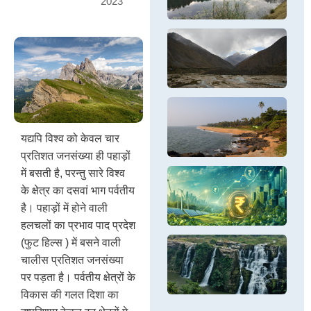
2023
a
a
i
h
Fr
cl
Va
tr
Us
cr
th
oc
पश
H
d
Po
in
हि
यह
B
C
Va
पर
पश
S
G
ho
सं
हि
da
बर्
बह
fi
ले
पर
C
वि
सं
C
Th
तक
कें
th
ex
यद्यपि विश्व को केवल चार
मोर
जहा
C
cl
बढ
प्रतिशत जनसंख्या ही पहाड़ों
C
is
खत
Er
in
In
में बसती है, परन्तु सारे विश्व
C
cy
C
Th
के क्षेत्र का दसवां भाग पर्वतीय
Se
se
M
ca
है। पहाड़ों में होने वाली
R
Op
ce
Sa
हलचलों का प्रभाव पाद प्रदेश
fo
em
C
gl
D
(फुट हिल्स ) में बसने वाली
Pr
si
In
In
चालीस प्रतिशत जनसंख्या
G
En
पर पड़ता है। पर्वतीय क्षेत्रों के
in
Pe
E
विकास की गलत दिशा का
In
P
ra